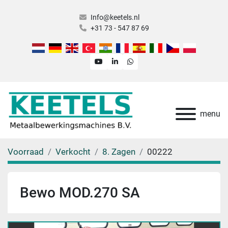
Info@keetels.nl
+31 73 - 547 87 69
youtube
linkedin
whatsapp
menu
Voorraad
Verkocht
8. Zagen
00222
Bewo MOD.270 SA