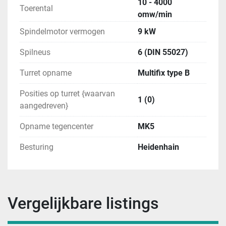
10 - 4000
Toerental
omw/min
Spindelmotor vermogen
9 kW
Spilneus
6 (DIN 55027)
Turret opname
Multifix type B
Posities op turret {waarvan
1 (0)
aangedreven}
Opname tegencenter
MK5
Besturing
Heidenhain
Vergelijkbare listings