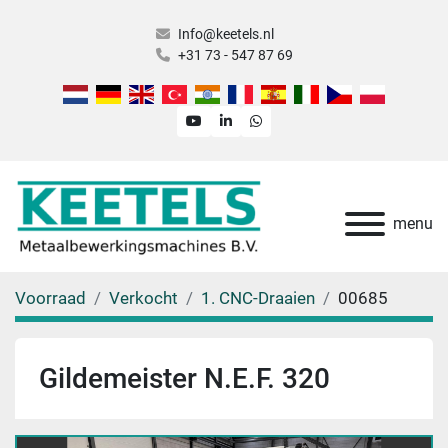
Info@keetels.nl
+31 73 - 547 87 69
youtube
linkedin
whatsapp
menu
Voorraad
Verkocht
1. CNC-Draaien
00685
Gildemeister N.E.F. 320