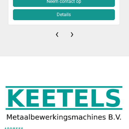
Neem contact op
Details
‹
›