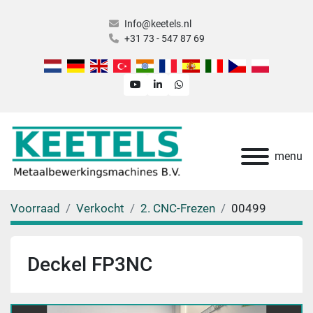
Info@keetels.nl
+31 73 - 547 87 69
youtube
linkedin
whatsapp
menu
Voorraad
Verkocht
2. CNC-Frezen
00499
Deckel FP3NC