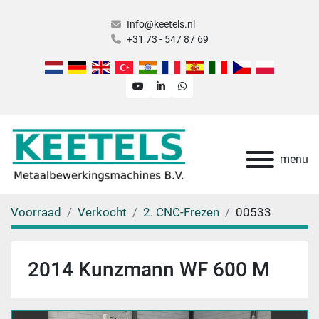
Info@keetels.nl
+31 73 - 547 87 69
youtube
linkedin
whatsapp
menu
Voorraad
Verkocht
2. CNC-Frezen
00533
2014 Kunzmann WF 600 M