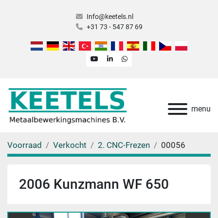
Info@keetels.nl
+31 73 - 547 87 69
youtube
linkedin
whatsapp
menu
Voorraad
Verkocht
2. CNC-Frezen
00056
2006 Kunzmann WF 650