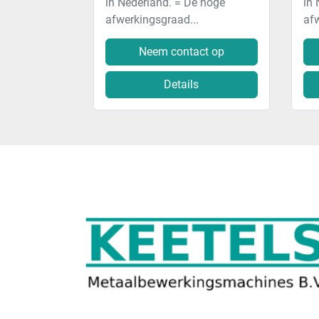
in Nederland. = De hoge
in 
afwerkingsgraad...
afw
Neem contact op
Details