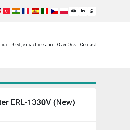
youtube
linkedin
whatsapp
gina
Bied je machine aan
Over Ons
Contact
er ERL-1330V (New)