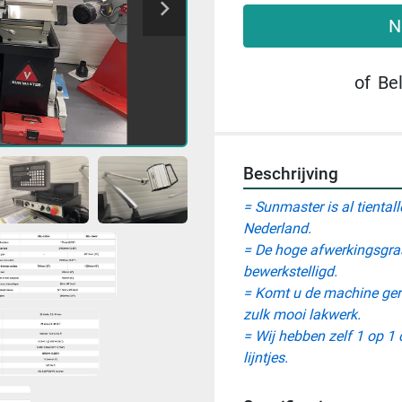
N
of
Be
Beschrijving
= Sunmaster is al tienta
Nederland. 
= De hoge afwerkingsgraa
bewerkstelligd.
= Komt u de machine gerus
zulk mooi lakwerk.
= Wij hebben zelf 1 op 1 
lijntjes.