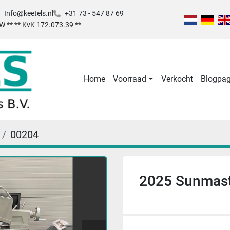
Info@keetels.nl
+31 73 - 547 87 69
TW ** ** KvK 172.073.39 **
Home
Voorraad
Verkocht
Blogpa
00204
2025 Sunmast