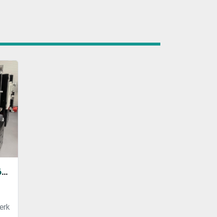
2025 Sunmaster FC-2160 (2) (New)
erk