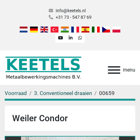
Info@keetels.nl
+31 73 - 547 87 69
youtube
linkedin
whatsapp
menu
Voorraad
3. Conventioneel draaien
00659
Weiler Condor