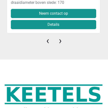
draaidiameter boven slede: 170
Neem contact op
Details
‹
›