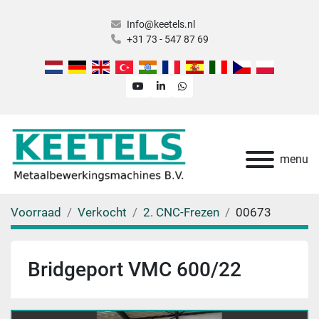
Info@keetels.nl
+31 73 - 547 87 69
youtube
linkedin
whatsapp
menu
Voorraad
Verkocht
2. CNC-Frezen
00673
Bridgeport VMC 600/22