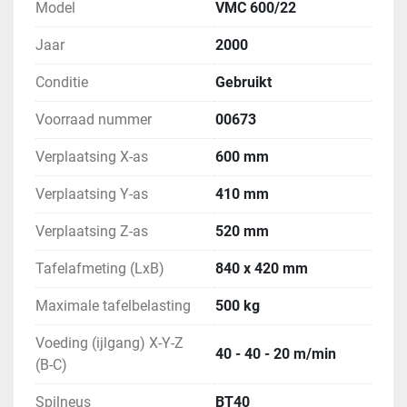
Model
VMC 600/22
Jaar
2000
Conditie
Gebruikt
Voorraad nummer
00673
Verplaatsing X-as
600 mm
Verplaatsing Y-as
410 mm
Verplaatsing Z-as
520 mm
Tafelafmeting (LxB)
840 x 420 mm
Maximale tafelbelasting
500 kg
Voeding (ijlgang) X-Y-Z
40 - 40 - 20 m/min
(B-C)
Spilneus
BT40