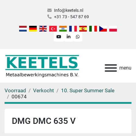
Info@keetels.nl
+31 73 - 547 87 69
youtube
linkedin
whatsapp
menu
Voorraad
Verkocht
10. Super Summer Sale
00674
DMG DMC 635 V