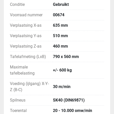
Conditie
Gebruikt
Voorraad nummer
00674
Verplaatsing X-as
635 mm
Verplaatsing Y-as
510 mm
Verplaatsing Z-as
460 mm
Tafelafmeting (LxB)
790 x 560 mm
Maximale
+/- 600 kg
tafelbelasting
Voeding (ijlgang) X-Y-
30 m/min
Z (B-C)
Spilneus
SK40 (DIN69871)
Toerental
20 - 10.000 omw/min