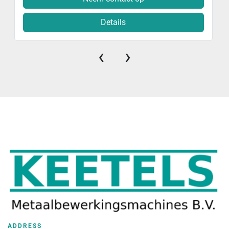
Details
‹
›
ADDRESS