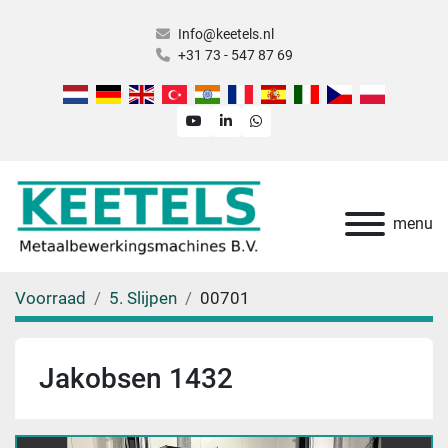
Info@keetels.nl
+31 73 - 547 87 69
youtube
linkedin
whatsapp
menu
Voorraad
5. Slijpen
00701
Jakobsen 1432