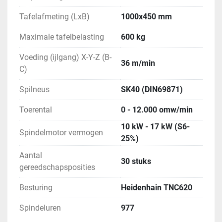
Tafelafmeting (LxB)
1000x450 mm
Maximale tafelbelasting
600 kg
Voeding (ijlgang) X-Y-Z (B-
36 m/min
C)
Spilneus
SK40 (DIN69871)
Toerental
0 - 12.000 omw/min
10 kW - 17 kW (S6-
Spindelmotor vermogen
25%)
Aantal
30 stuks
gereedschapsposities
Besturing
Heidenhain TNC620
Spindeluren
977