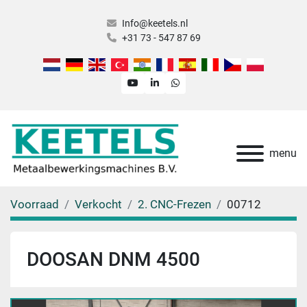
Info@keetels.nl
+31 73 - 547 87 69
youtube
linkedin
whatsapp
menu
Voorraad
Verkocht
2. CNC-Frezen
00712
DOOSAN DNM 4500