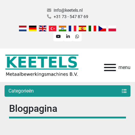
Info@keetels.nl
+31 73 - 547 87 69
youtube
linkedin
whatsapp
menu
Categorieën
Blogpagina