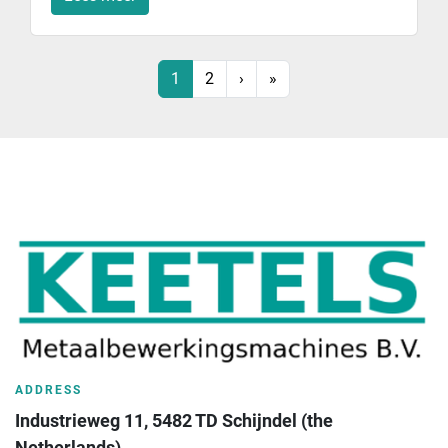
1
2
›
»
ADDRESS
Industrieweg 11, 5482 TD Schijndel (the 
Netherlands)